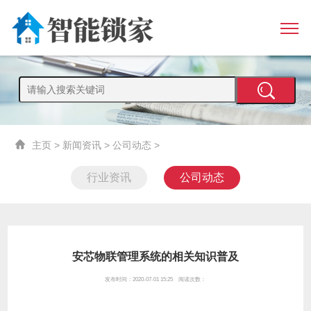
主页
>
新闻资讯
>
公司动态
>
行业资讯
公司动态
安芯物联管理系统的相关知识普及
发布时间：2020-07-01 15:25 阅读次数：