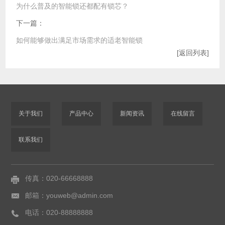
为什么普及的智能锁还都配有锁芯？
下一篇：
如何能够做出满足市场需求的适老智能锁
[返回列表]
关于我们
产品中心
新闻资讯
在线留言
联系我们
传真：020-66668888
邮箱：youweb@admin.com
电话：020-88888888