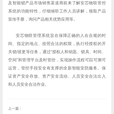
及智能锁产品市场销售渠道商前来了解安芯物联管控
系统的功能特性，仔细倾听工作人员讲解，领取产品
宣传手册，询问产品相关优势应用等。
安芯物联管理系统旨在保障正确的人在合规的时
间、指定的地点、按照合法的权限，执行经授权的开
关锁/巡更等任务，通过“授权人和钥匙、锁具、时间、
空间”和管理平台及时管控，实现操作流程可踪可溯可
运营，管控手段安全有支撑的全新智能安防服务。保
证资产安全存放、资产安全流动、人员安全合法出入
和人员安全合法作业。
上一篇：